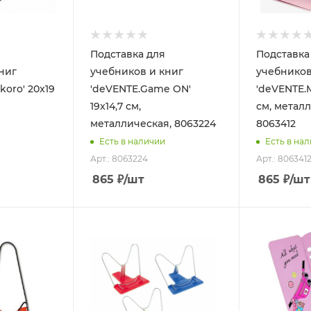
Подставка для
Подставка
ниг
учебников и книг
учебников
koro' 20x19
'deVENTE.Game ON'
'deVENTE.Mi
19x14,7 см,
см, метал
металлическая, 8063224
8063412
Есть в наличии
Есть в на
Арт.: 8063224
Арт.: 806341
865
₽
/шт
865
₽
/шт