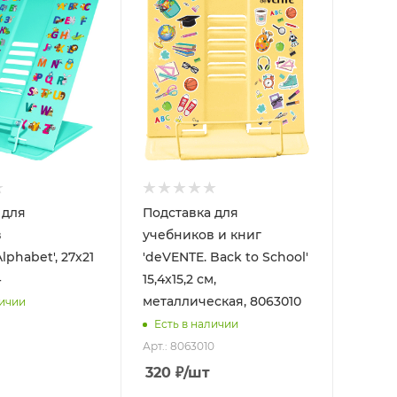
 для
Подставка для
в
учебников и книг
lphabet', 27х21
'deVENTE. Back to School'
4
15,4x15,2 см,
металлическая, 8063010
личии
Есть в наличии
Арт.: 8063010
320
₽
/шт