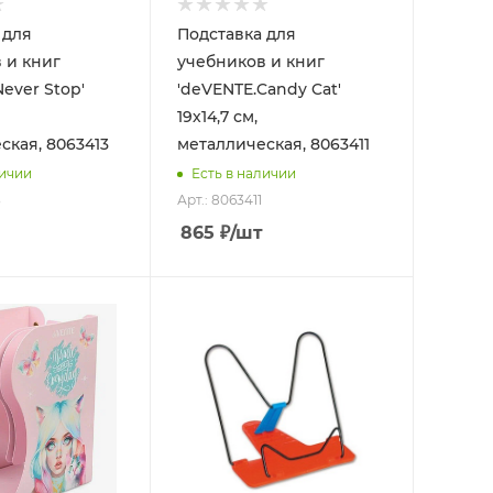
 для
Подставка для
 и книг
учебников и книг
ever Stop'
'deVENTE.Candy Cat'
19х14,7 см,
ская, 8063413
металлическая, 8063411
личии
Есть в наличии
3
Арт.: 8063411
865
₽
/шт