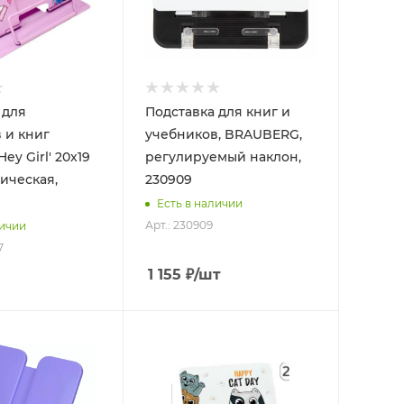
 для
Подставка для книг и
 и книг
учебников, BRAUBERG,
ey Girl' 20x19
регулируемый наклон,
лическая,
230909
Есть в наличии
Арт.: 230909
личии
7
1 155
₽
/шт