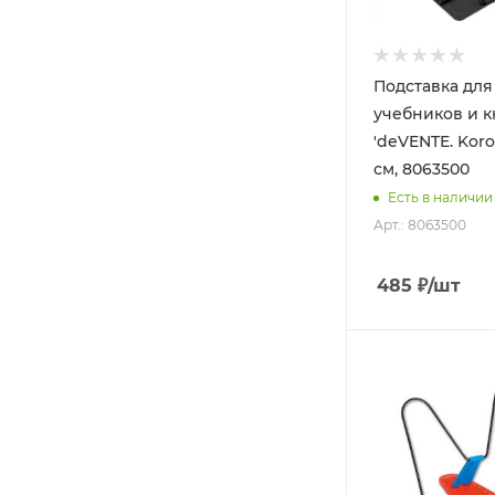
Подставка для
учебников и к
'deVENTE. Koro
см, 8063500
Есть в наличии
Арт.: 8063500
485
₽
/шт