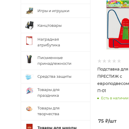
Игры и игрушки
Канцтовары
Наградная
атрибутика
Письменные
принадлежности
Подставка для
ПРЕСТИЖ с
Средства защиты
европодвесом
Товары для
П-01
праздника
Есть в наличии
Товары для
творчества
75
₽
/шт
Товары для школы