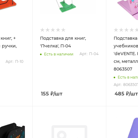
книг, +
Подставка для книг,
Подставка
 ручки,
'Пчелка', П-04
учебников
'deVENTE. H
Арт.: П-04
Есть в наличии
см, метал
Арт.: П-10
8063507
Есть в на
Арт.: 806350
155
₽
/шт
485
₽
/шт