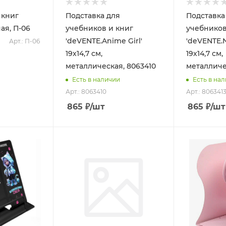
 книг
Подставка для
Подставка
ая, П-06
учебников и книг
учебников
'deVENTE.Anime Girl'
'deVENTE.N
Арт.: П-06
19х14,7 см,
19х14,7 см,
металлическая, 8063410
металличе
Есть в наличии
Есть в на
Арт.: 8063410
Арт.: 806341
865
₽
/шт
865
₽
/шт