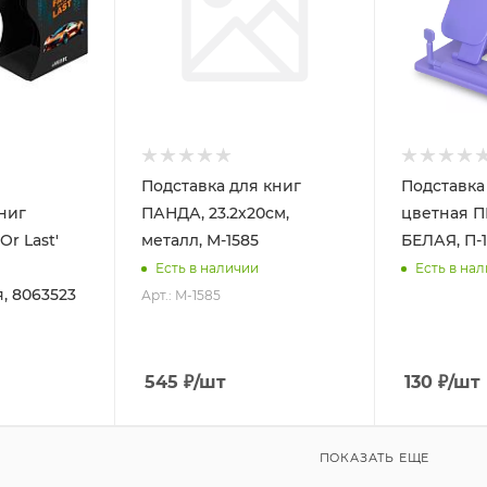
Подставка для книг
Подставка
ниг
ПАНДА, 23.2х20см,
цветная 
Or Last'
металл, M-1585
БЕЛАЯ, П-
Есть в наличии
Есть в на
, 8063523
Арт.: M-1585
545
₽
/шт
130
₽
/шт
ПОКАЗАТЬ ЕЩЕ