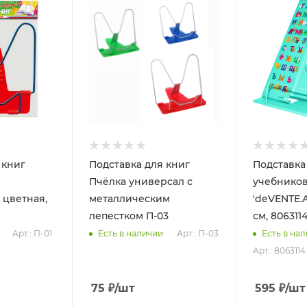
 книг
Подставка для книг
Подставка
Пчёлка универсал с
учебнико
 цветная,
металлическим
'deVENTE.A
лепестком П-03
см, 806311
Арт.: П-01
Арт.: П-03
Есть в наличии
Есть в на
Арт.: 8063114
75
₽
/шт
595
₽
/шт