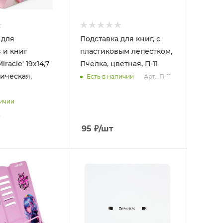
 для
Подставка для книг, с
 и книг
пластиковым лепестком,
racle' 19х14,7
Пчёлка, цветная, П-11
лическая,
Арт.: П-11
Есть в наличии
личии
2
95
₽
/шт