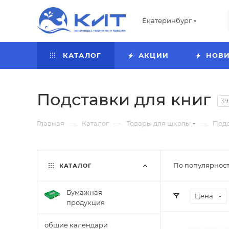
Екатеринбург
КАТАЛОГ
АКЦИИ
НОВ
Подставки для книг
39
—
—
—
Главная
Каталог
Товары для школы
Подс
По популярност
КАТАЛОГ
Бумажная
Цена
продукция
общие календари