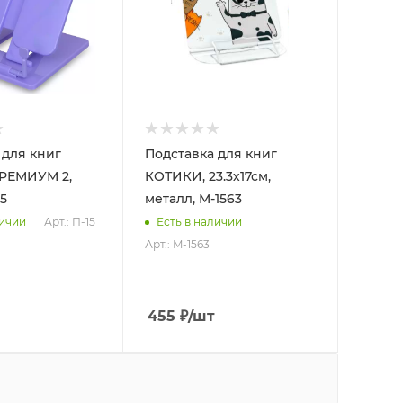
 для книг
Подставка для книг
ПРЕМИУМ 2,
КОТИКИ, 23.3х17см,
15
металл, M-1563
Арт.: П-15
личии
Есть в наличии
Арт.: M-1563
455
₽
/шт