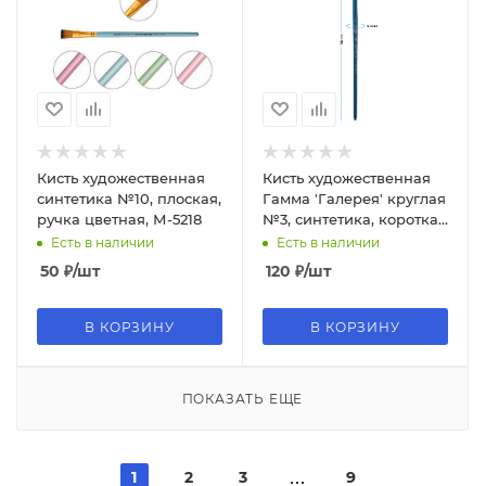
Кисть художественная
Кисть художественная
синтетика №10, плоская,
Гамма 'Галерея' круглая
ручка цветная, М-5218
№3, синтетика, короткая
ручка, 302003
Есть в наличии
Есть в наличии
50
₽
/шт
120
₽
/шт
В КОРЗИНУ
В КОРЗИНУ
ПОКАЗАТЬ ЕЩЕ
1
2
3
9