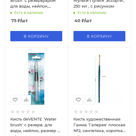
Brush' с резервуаром
Мульти-Пульти 'ассорти',
для воды, нейлон,
250 мл , с рисунком
размер S, 8073790
Есть в наличии
Есть в наличии
75
₽
/шт
40
₽
/шт
В КОРЗИНУ
В КОРЗИНУ
Кисть deVENTE 'Water
Кисть художественная
brush' с резерв. для
Гамма 'Галерея' плоская
воды, нейлон, размер М
№2, синтетика, короткая