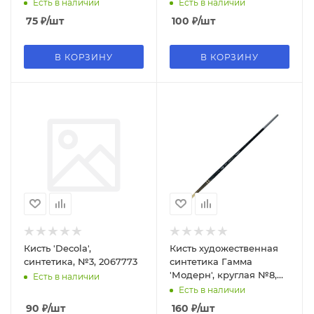
(средний), 8073791
ручка, 301002
Есть в наличии
Есть в наличии
75
₽
/шт
100
₽
/шт
В КОРЗИНУ
В КОРЗИНУ
Кисть 'Decola',
Кисть художественная
синтетика, №3, 2067773
синтетика Гамма
'Модерн', круглая №8,
Есть в наличии
длинная ручка, 1012008
Есть в наличии
90
₽
/шт
160
₽
/шт