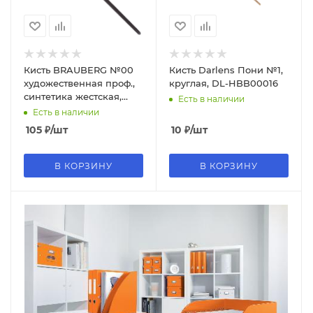
Кисть BRAUBERG №00
Кисть Darlens Пони №1,
художественная проф.,
круглая, DL-HBB00016
синтетика жестская,
Есть в наличии
круглая, 200642
Есть в наличии
105
₽
/шт
10
₽
/шт
В КОРЗИНУ
В КОРЗИНУ