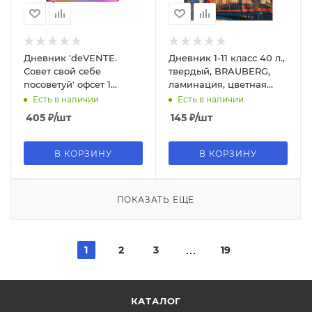
Дневник 'deVENTE.
Дневник 1-11 класс 40 л.,
Совет свой себе
твердый, BRAUBERG,
посоветуй' офсет 1
ламинация, цветная
краска, кремовая
печать РОССИЙСКОГО
Есть в наличии
Есть в наличии
бумага 80 г;м2, 2022247
ШКОЛЬНИКА, 106859
405
₽
/шт
145
₽
/шт
В КОРЗИНУ
В КОРЗИНУ
ПОКАЗАТЬ ЕЩЕ
1
2
3
19
КАТАЛОГ