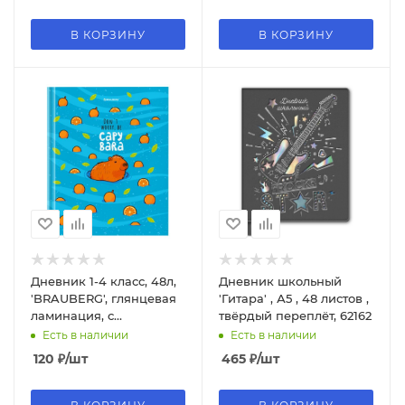
В КОРЗИНУ
В КОРЗИНУ
Дневник 1-4 класс, 48л,
Дневник школьный
'BRAUBERG', глянцевая
'Гитара' , А5 , 48 листов ,
ламинация, с
твёрдый переплёт, 62162
подсказом, Капибара,
Есть в наличии
Есть в наличии
106837
120
₽
/шт
465
₽
/шт