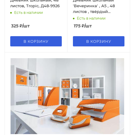
Дневник школьный, 48
Дневник школьный
листов, Tropic, Д48-9926
'Вечеринка' , А5 , 48
листов , твёрдый
Есть в наличии
переплёт, 63272
Есть в наличии
325
₽
/шт
175
₽
/шт
В КОРЗИНУ
В КОРЗИНУ