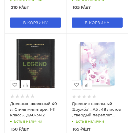
210
₽
/шт
105
₽
/шт
В КОРЗИНУ
В КОРЗИНУ
Дневник школьный 40
Дневник школьный
л. Стиль милитари, 1-11
'Дружба' , А5 , 48 листов
классы, Д40-3412
, твёрдый переплёт,
63308
Есть в наличии
Есть в наличии
150
₽
/шт
165
₽
/шт