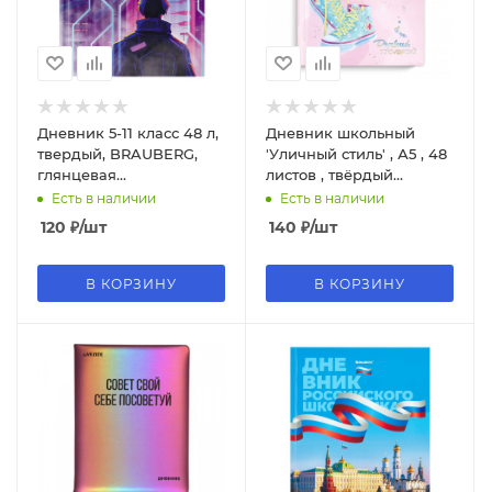
Дневник 5-11 класс 48 л,
Дневник школьный
твердый, BRAUBERG,
'Уличный стиль' , А5 , 48
глянцевая
листов , твёрдый
ламинация,'World of
переплёт, 63297
Есть в наличии
Есть в наличии
future', 106872
120
₽
/шт
140
₽
/шт
В КОРЗИНУ
В КОРЗИНУ