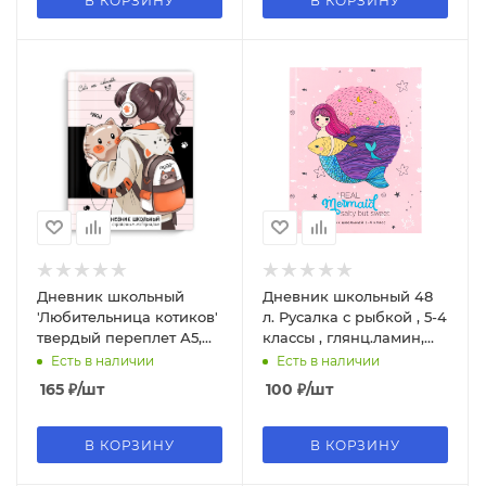
В КОРЗИНУ
В КОРЗИНУ
Дневник школьный
Дневник школьный 48
'Любительница котиков'
л. Русалка с рыбкой , 5-4
твердый переплет А5,
классы , глянц.ламин,
48л, матовая
Д48-0771
Есть в наличии
Есть в наличии
ламинация, 69695
165
₽
/шт
100
₽
/шт
В КОРЗИНУ
В КОРЗИНУ