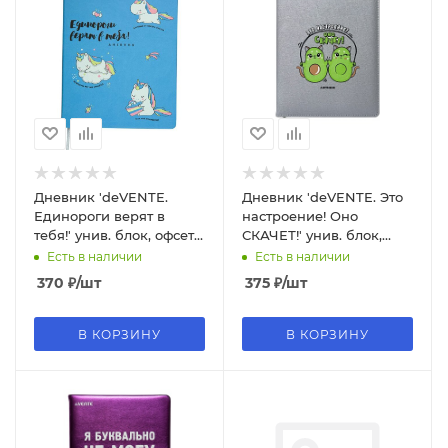
Дневник 'deVENTE.
Дневник 'deVENTE. Это
Единороги верят в
настроение! Оно
тебя!' унив. блок, офсет 1
СКАЧЕТ!' унив. блок,
краска, бумага 80 г;м²,
офсет 1 краска, 80 г,
Есть в наличии
Есть в наличии
2021260
2021249
370
₽
/шт
375
₽
/шт
В КОРЗИНУ
В КОРЗИНУ