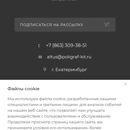
ПОДПИСАТЬСЯ НА РАССЫЛКУ
+7 (863) 309-38-51
altus@poligraf-kit.ru
г. Екатеринбург
Файлы cookie
Мы используем файлы cookie, разработанные нашими
специалистами и третьими лицами, для анализа событий
на нашем веб-сайте, что позволяет нам улучшать
2026 © Полиграф кит - интернет-магазин
взаимодействие с пользователями и обслуживание.
Продолжая просмотр страниц нашего сайта, вы
принимаете условия его использования. Более