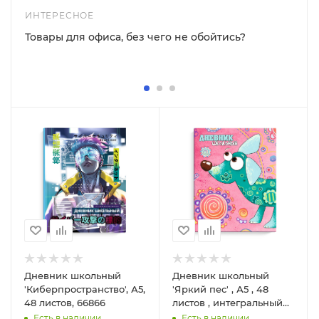
ИНТЕРЕСНОЕ
Товары для офиса, без чего не обойтись?
Дневник школьный
Дневник школьный
'Киберпространство', А5,
'Яркий пес' , А5 , 48
48 листов, 66866
листов , интегральный
переплёт, 49441
Есть в наличии
Есть в наличии