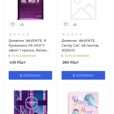
Дневник 'deVENTE. Я
Дневник 'deVENTE.
буквально НЕ МОГУ'
Candy Cat', 48 листов,
офсет 1 краска, белая
2022413
бумага 80 г;м2, 2022256
Есть в наличии
Есть в наличии
435
₽
/шт
280
₽
/шт
В КОРЗИНУ
В КОРЗИНУ