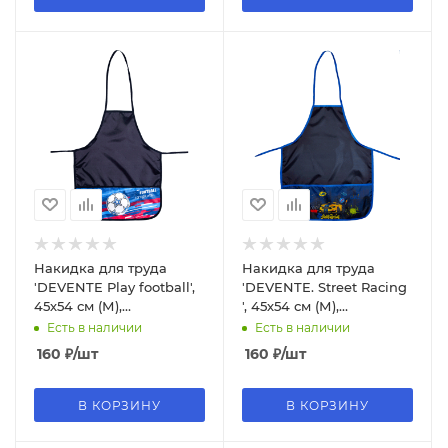
Накидка для труда
Накидка для труда
'DEVENTE Play football',
'DEVENTE. Street Racing
45х54 см (М),
', 45х54 см (М),
водоотталк. ткань,
водоотталк. ткань,
Есть в наличии
Есть в наличии
темно-синий, 7042100
темно-синий, 7042102
160
₽
/шт
160
₽
/шт
В КОРЗИНУ
В КОРЗИНУ