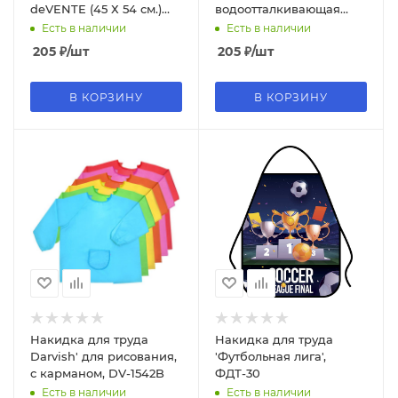
deVENTE (45 Х 54 см.)
водоотталкивающая
цв. фиолетовый,
ткань, 3 кармана, 2
Есть в наличии
Есть в наличии
7042002
нарукавника, 7042404
205
₽
/шт
205
₽
/шт
В КОРЗИНУ
В КОРЗИНУ
Накидка для труда
Накидка для труда
Darvish' для рисования,
'Футбольная лига',
с карманом, DV-1542B
ФДТ-30
Есть в наличии
Есть в наличии