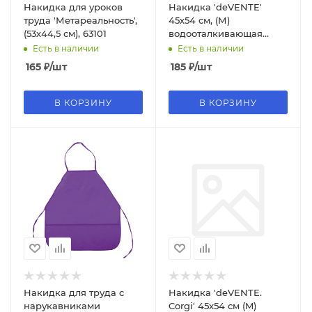
Накидка для уроков
Накидка 'deVENTE'
труда 'Метареальность',
45х54 см, (М)
(53х44,5 см), 63101
водооталкивающая
ткань, цвет зеленый,
Есть в наличии
Есть в наличии
7042000
165
₽
/шт
185
₽
/шт
В КОРЗИНУ
В КОРЗИНУ
Накидка для труда c
Накидка 'deVENTE.
нарукавниками
Corgi' 45x54 см (M)