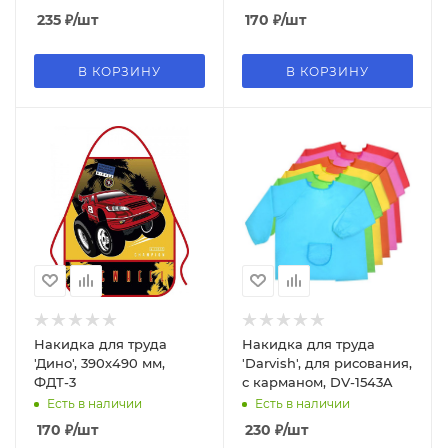
235
₽
/шт
170
₽
/шт
В КОРЗИНУ
В КОРЗИНУ
Накидка для труда
Накидка для труда
'Дино', 390х490 мм,
'Darvish', для рисования,
ФДТ-3
с карманом, DV-1543A
Есть в наличии
Есть в наличии
170
₽
/шт
230
₽
/шт