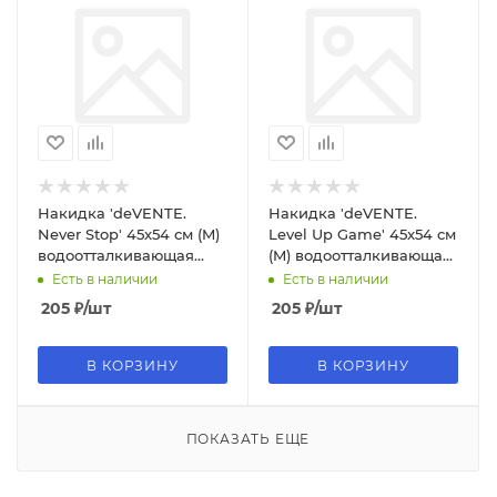
Накидка 'deVENTE.
Накидка 'deVENTE.
Never Stop' 45x54 см (M)
Level Up Game' 45x54 см
водоотталкивающая
(M) водоотталкивающая
ткань,3 кармана, 2
ткань, 3 кармана с
Есть в наличии
Есть в наличии
нарукавника, 7042406
рисунком, 7042405
205
₽
/шт
205
₽
/шт
В КОРЗИНУ
В КОРЗИНУ
ПОКАЗАТЬ ЕЩЕ