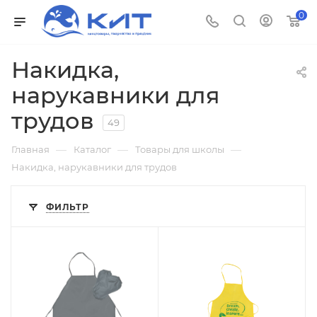
0
Накидка,
нарукавники для
трудов
49
—
—
—
Главная
Каталог
Товары для школы
Накидка, нарукавники для трудов
ФИЛЬТР