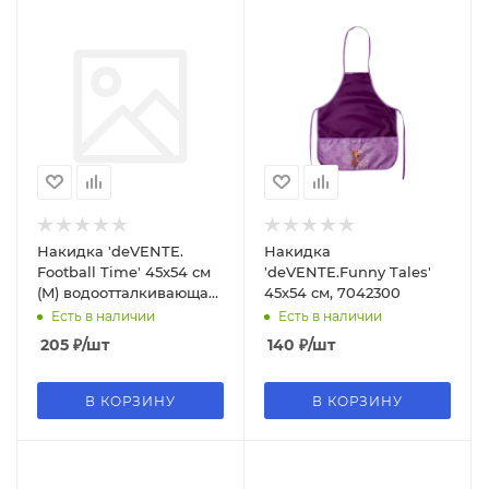
Накидка 'deVENTE.
Накидка
Football Time' 45x54 см
'deVENTE.Funny Tales'
(M) водоотталкивающая
45х54 см, 7042300
ткань, 3 кармана,
Есть в наличии
Есть в наличии
7042407
205
₽
/шт
140
₽
/шт
В КОРЗИНУ
В КОРЗИНУ