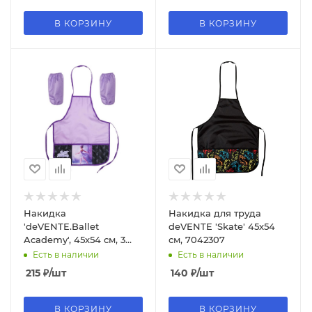
В КОРЗИНУ
В КОРЗИНУ
Накидка
Накидка для труда
'deVENTE.Ballet
deVENTE 'Skate' 45х54
Academy', 45х54 см, 3
см, 7042307
кармана, 2
Есть в наличии
Есть в наличии
нарукавника, 7042501
215
₽
/шт
140
₽
/шт
В КОРЗИНУ
В КОРЗИНУ