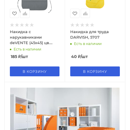
Накидка с
Накидка для труда
нарукавниками
DARVISH, 5707
deVENTE (45х45) цв.
Есть в наличии
серый, 7042607
Есть в наличии
185
₽
/шт
40
₽
/шт
В КОРЗИНУ
В КОРЗИНУ