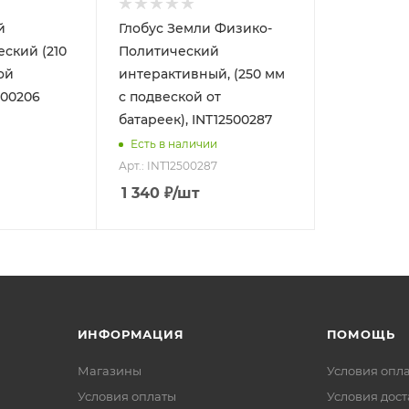
й
Глобус Земли Физико-
ский (210
Политический
ой
интерактивный, (250 мм
100206
с подвеской от
батареек), INT12500287
Есть в наличии
Арт.: INT12500287
1 340
₽
/шт
ИНФОРМАЦИЯ
ПОМОЩЬ
Магазины
Условия опл
Условия оплаты
Условия дос