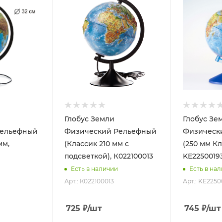
Глобус Земли
Глобус Зе
Рельефный
Физический Рельефный
Физическ
мм,
(Классик 210 мм с
(250 мм Кл
подсветкой), К022100013
KE2250019
Есть в наличии
Есть в на
Арт.: К022100013
Арт.: KE2250
725
₽
/шт
745
₽
/шт