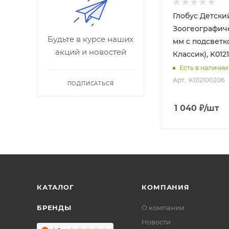
Глобус Детски
Зоогеографиче
Будьте в курсе наших
мм с подсветк
акций и новостей
Классик), K012
Есть в наличии
Арт.: K012100206
ПОДПИСАТЬСЯ
1 040
₽
/шт
КАТАЛОГ
КОМПАНИЯ
БРЕНДЫ
О компании
Новости