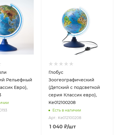
мли
Глобус
ий Рельефный
Зоогеографический
ассик Евро),
(Детский с подсветкой
3
серия Классик евро),
Ke012100208
личии
0193
Есть в наличии
Арт.: Ke012100208
1 040
₽
/шт