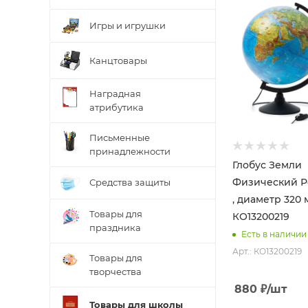
Игры и игрушки
Канцтовары
Наградная
атрибутика
Письменные
принадлежности
Глобус Земли
Физический 
Средства защиты
, диаметр 320 
Товары для
КО13200219
праздника
Есть в наличии
Арт.: КО13200219
Товары для
творчества
880
₽
/шт
Товары для школы