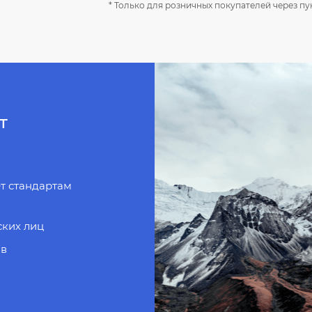
* Только для розничных покупателей через п
т
ет стандартам
ских лиц
ов