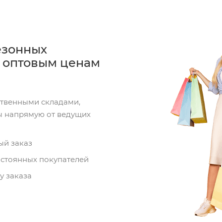
езонных
о оптовым ценам
ственными складами,
ы напрямую от ведущих
ый заказ
остоянных покупателей
у заказа