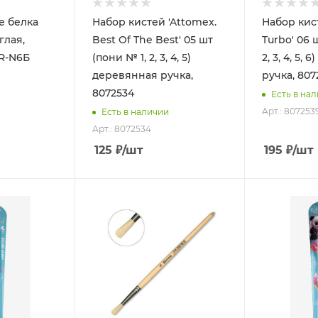
е белка
Набор кистей 'Attomex.
Набор кис
Best Of The Best' 05 шт
Turbo' 06 
R-N6Б
(пони № 1, 2, 3, 4, 5)
2, 3, 4, 5,
деревянная ручка,
ручка, 807
8072534
Есть в на
Арт.: 807253
Есть в наличии
Арт.: 8072534
125
₽
/шт
195
₽
/шт