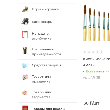
Игры и игрушки
Канцтовары
Наградная
атрибутика
Письменные
принадлежности
Кисть Белка №
AR-5Б
Средства защиты
Есть в наличии
Товары для
Арт.: AR-5Б
праздника
Товары для
творчества
30
₽
/шт
Товары для школы