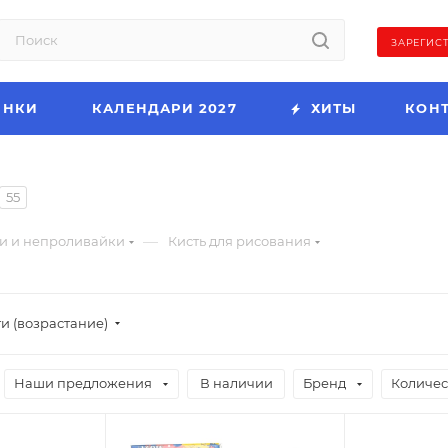
ЗАРЕГИС
ИНКИ
КАЛЕНДАРИ 2027
ХИТЫ
КОН
55
—
и и непроливайки
Кисть для рисования
и (возрастание)
Наши предложения
В наличии
Бренд
Количес