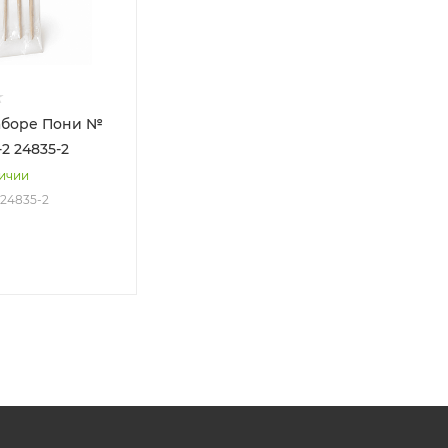
аборе Пони №
5-2 24835-2
личии
2 24835-2