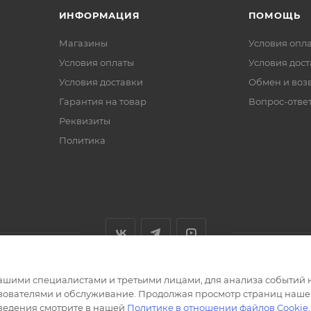
ИНФОРМАЦИЯ
ПОМОЩЬ
Магазины
Условия опл
Условия оплаты
Условия дос
Условия доставки
Обмен и воз
Гарантия на товар
Вопрос-отве
Реквизиты
Политика
ашими специалистами и третьими лицами, для анализа событий н
ьзователями и обслуживание. Продолжая просмотр страниц нашег
сведения смотрите в нашей
Политике в отношении файлов Cookie
.