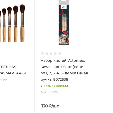
Набор кистей 'Attomex.
ТВЕННАЯ-
Kawaii Cat' 05 шт (пони
ASMAR', AR-6П
№ 1, 2, 3, 4, 5) деревянная
ручка, 8072536
личии
Есть в наличии
Арт.: 8072536
130
₽
/шт