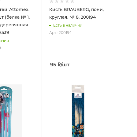
тей 'Attomex.
Кисть BRAUBERG, пони,
шт (белка № 1,
круглая, № 8, 200194
 6) деревянная
Есть в наличии
2539
Арт.: 200194
личии
9
95
₽
/шт