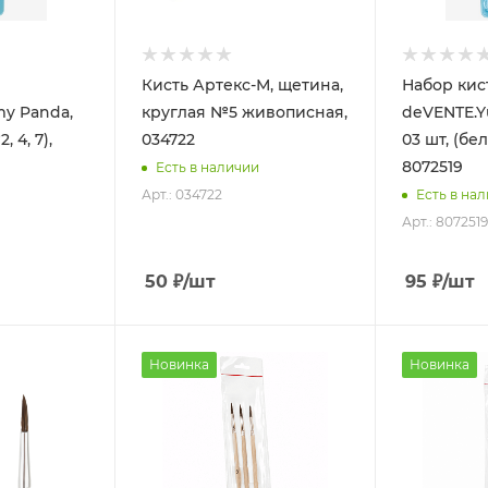
Кисть Артекс-М, щетина,
Набор кис
y Panda,
круглая №5 живописная,
deVENTE.
 4, 7),
034722
03 шт, (бел
8072519
Есть в наличии
Арт.: 034722
Есть в на
Арт.: 8072519
50
₽
/шт
95
₽
/шт
Новинка
Новинка