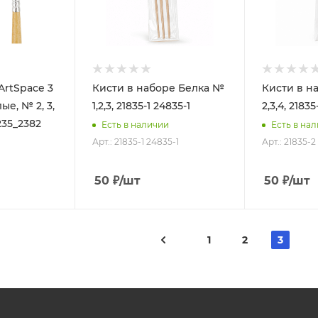
ArtSpace 3
Кисти в наборе Белка №
Кисти в н
ые, № 2, 3,
1,2,3, 21835-1 24835-1
2,3,4, 2183
235_2382
Есть в наличии
Есть в на
Арт.: 21835-1 24835-1
Арт.: 21835-
50
₽
/шт
50
₽
/шт
1
2
3