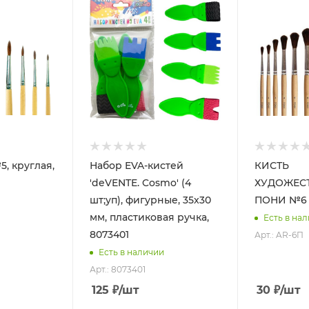
5, круглая,
Набор EVA-кистей
КИСТЬ
'deVENTE. Cosmo' (4
ХУДОЖЕС
шт;уп), фигурные, 35x30
ПОНИ №6 '
мм, пластиковая ручка,
Есть в на
8073401
Арт.: AR-6П
Есть в наличии
Арт.: 8073401
125
₽
/шт
30
₽
/шт