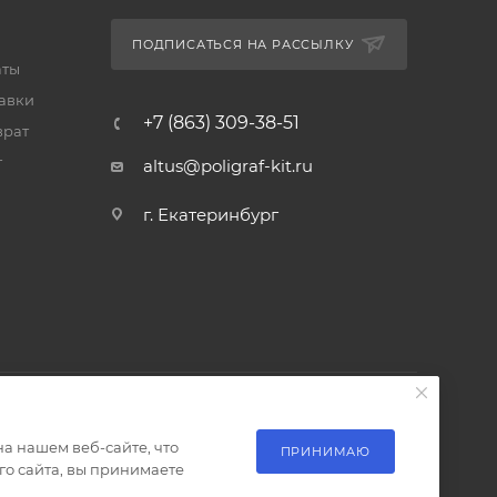
ПОДПИСАТЬСЯ НА РАССЫЛКУ
аты
тавки
+7 (863) 309-38-51
врат
т
altus@poligraf-kit.ru
г. Екатеринбург
а нашем веб-сайте, что
ПРИНИМАЮ
о сайта, вы принимаете