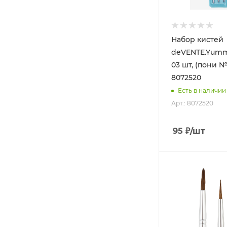
Набор кистей
deVENTE.Yumm
03 шт, (пони №2,
8072520
Есть в наличии
Арт.: 8072520
95
₽
/шт