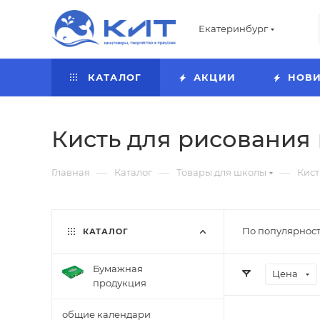
Екатеринбург
КАТАЛОГ
АКЦИИ
НОВ
Кисть для рисования
—
—
—
Главная
Каталог
Товары для школы
Кист
По популярност
КАТАЛОГ
Бумажная
Цена
продукция
общие календари