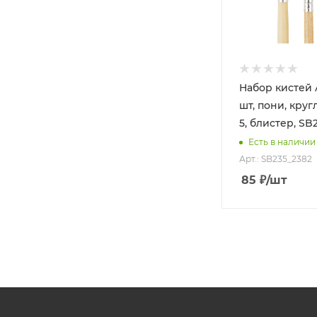
Набор кистей 
шт, пони, кругл
5, блистер, SB
Есть в наличии
Арт.: SB235_2382
85
₽
/шт