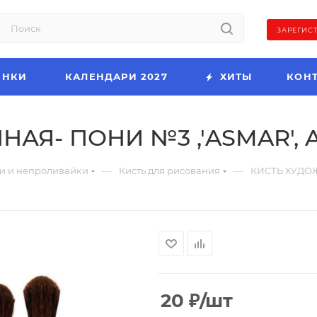
ЗАРЕГИС
ИНКИ
КАЛЕНДАРИ 2027
ХИТЫ
КОН
АЯ- ПОНИ №3 ,'ASMAR', 
—
—
и и непроливайки
Кисть для рисования
КИСТЬ ХУДОЖ
20
₽
/шт