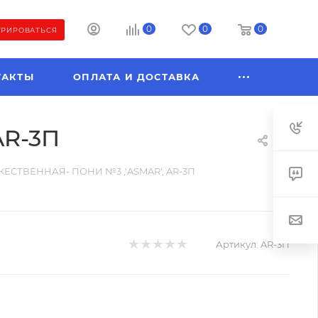
0
0
0
ТРИРОВАТЬСЯ
ТАКТЫ
ОПЛАТА И ДОСТАВКА
AR-3П
ЕСТВЕННАЯ- ПОНИ №3 ,'ASMAR', AR-3П
Артикул:
AR-3П