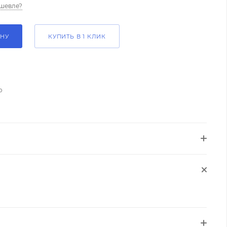
шевле?
ИНУ
КУПИТЬ В 1 КЛИК
о