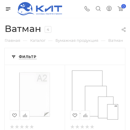
0
Ватман
4
—
—
—
Главная
Каталог
Бумажная продукция
Ватман
ФИЛЬТР